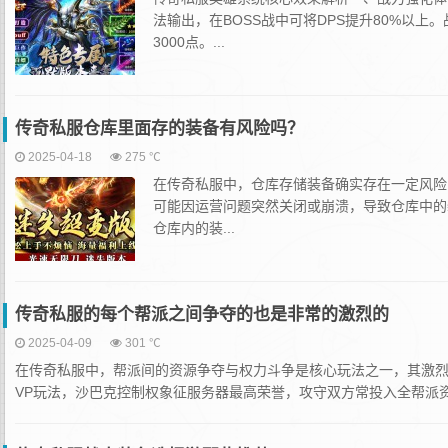
法输出，在BOSS战中可将DPS提升80%以
3000点。...
传奇私服仓库里面存的装备有风险吗？
2025-04-18
275 ℃
在传奇私服中，仓库存储装备确实存在一定风险
可能因运营问题突然关闭或崩溃，导致仓库中的
仓库内的装...
传奇私服的每个帮派之间争夺的也是非常的激烈的
2025-04-09
301 ℃
在传奇私服中，帮派间的资源争夺与权力斗争是核心玩法之一，其激烈程
VP玩法，沙巴克控制权象征服务器最高荣誉，攻守双方常投入全帮派资